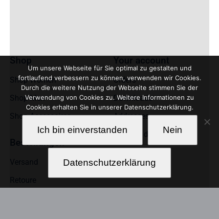
Shop
Your account
Um unsere Webseite für Sie optimal zu gestalten und
fortlaufend verbessern zu können, verwenden wir Cookies.
Shop Women
Orders
Durch die weitere Nutzung der Webseite stimmen Sie der
Shop Men
Downloads
Verwendung von Cookies zu. Weitere Informationen zu
Cookies erhalten Sie in unserer Datenschutzerklärung.
Shop Accessoires
Addresses
Ich bin einverstanden
Nein
Account details
Bestellungen
Versand
Datenschutzerklärung
Retoure
Zu unserem Newsletter