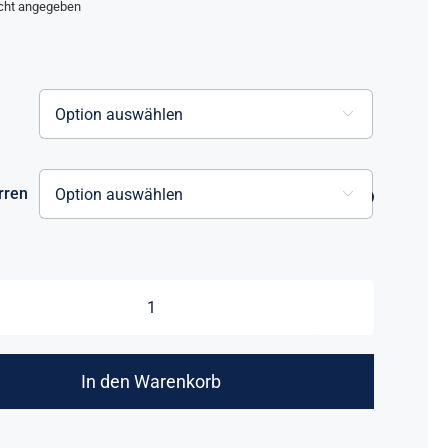
nicht angegeben

rren

LEON
Menge
In den Warenkorb