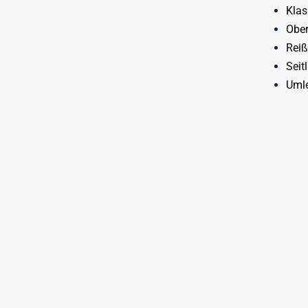
Klas
Ober
Reiß
Seit
Uml