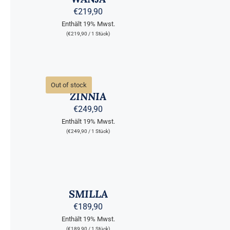
€
219,90
Enthält 19% Mwst.
(
€
219,90
/ 1 Stück)
QUICK
VIEW
Out of stock
ZINNIA
€
249,90
Enthält 19% Mwst.
(
€
249,90
/ 1 Stück)
AUSFÜHRUNG
WÄHLEN
DIESES
/
PRODUKT
QUICK
WEIST
SMILLA
VIEW
MEHRERE
€
189,90
VARIANTEN
Enthält 19% Mwst.
AUF.
(
€
189,90
/ 1 Stück)