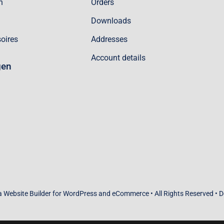
n
Orders
Downloads
oires
Addresses
Account details
gen
 a
Website Builder
for
WordPress
and
eCommerce
• All Rights Reserved • 