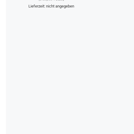
DIE
OPTIONEN
Lieferzeit: nicht angegeben
KÖNNEN
AUF
DER
PRODUKTSEITE
GEWÄHLT
WERDEN