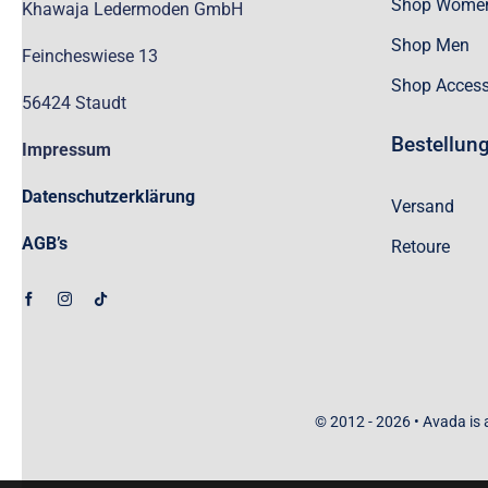
Shop Wome
Khawaja Ledermoden GmbH
Shop Men
Feincheswiese 13
Shop Access
56424 Staudt
Bestellun
Impressum
Datenschutzerklärung
Versand
AGB’s
Retoure
© 2012 - 2026 •
Avada
is