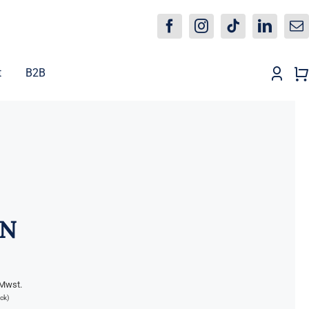
t
B2B
ON
 Mwst.
ck)