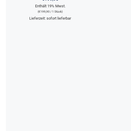
VARIANTEN
Enthält 19% Mwst.
AUF.
DIE
(
€
199,90
/ 1 Stück)
OPTIONEN
Lieferzeit: sofort lieferbar
KÖNNEN
AUF
DER
PRODUKTSEITE
GEWÄHLT
WERDEN