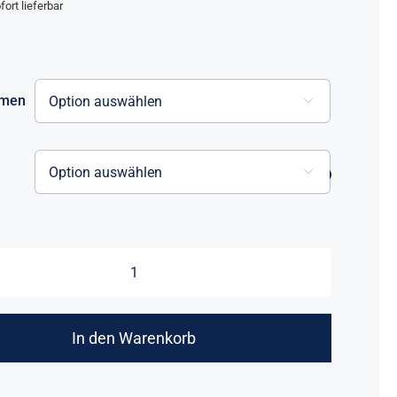
fort lieferbar
amen


SAPHIRA
Menge
In den Warenkorb