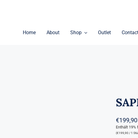
Home
About
Shop
Outlet
Contac
SAP
€
199,90
Enthält 19%
(
€
199,90
/ 1 Stü