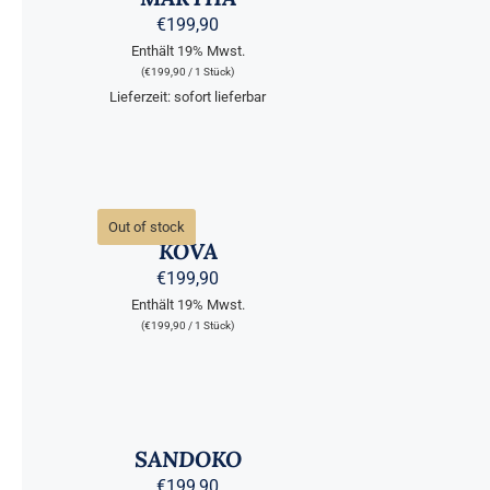
MEHRERE
€
199,90
VARIANTEN
Enthält 19% Mwst.
AUF.
DIE
(
€
199,90
/ 1 Stück)
OPTIONEN
Lieferzeit: sofort lieferbar
KÖNNEN
AUF
DER
PRODUKTSEITE
QUICK
GEWÄHLT
WERDEN
VIEW
Out of stock
KOVA
€
199,90
Enthält 19% Mwst.
(
€
199,90
/ 1 Stück)
AUSFÜHRUNG
WÄHLEN
DIESES
/
PRODUKT
QUICK
WEIST
SANDOKO
VIEW
MEHRERE
€
199,90