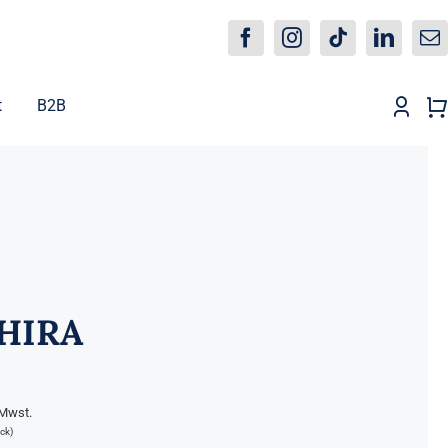
t
B2B
HIRA
 Mwst.
ck)