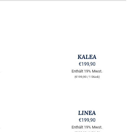
AUSFÜHRUNG
WÄHLEN
DIESES
/
PRODUKT
QUICK
WEIST
KALEA
VIEW
MEHRERE
€
199,90
VARIANTEN
.
Enthält 19% Mwst.
AUF.
DIE
(
€
199,90
/ 1 Stück)
OPTIONEN
KÖNNEN
AUSFÜHRUNG
AUF
WÄHLEN
DER
DIESES
/
PRODUKTSEITE
PRODUKT
QUICK
GEWÄHLT
WEIST
LINEA
VIEW
WERDEN
MEHRERE
€
199,90
VARIANTEN
.
Enthält 19% Mwst.
AUF.