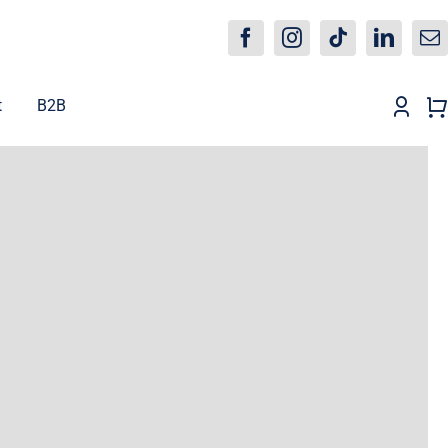
t
B2B