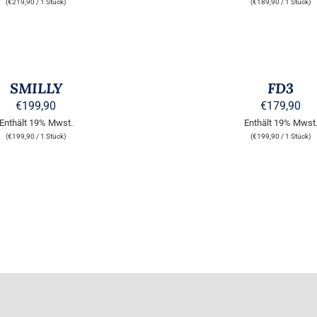
(
€
219,90
/ 1 Stück)
(
€
189,90
/ 1 Stück)
AUSFÜHRUNG
WÄHLEN
DIESES
/
PRODUKT
QUICK
WEIST
SMILLY
FD3
VIEW
MEHRERE
€
199,90
€
179,90
VARIANTEN
Enthält 19% Mwst.
Enthält 19% Mwst
AUF.
DIE
(
€
199,90
/ 1 Stück)
(
€
199,90
/ 1 Stück)
OPTIONEN
KÖNNEN
AUF
DER
TE
PRODUKTSEITE
GEWÄHLT
WERDEN