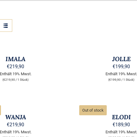
AUSFÜHRUNG
WÄHLEN
DIESES
/
PRODUKT
QUICK
WEIST
IMALA
JOLLE
VIEW
MEHRERE
€
219,90
€
199,90
VARIANTEN
Enthält 19% Mwst.
Enthält 19% Mwst
AUF.
DIE
(
€
219,90
/ 1 Stück)
(
€
199,90
/ 1 Stück)
OPTIONEN
KÖNNEN
AUF
QUICK
DER
VIEW
TE
PRODUKTSEITE
Out of stock
GEWÄHLT
WANJA
ELODI
WERDEN
€
219,90
€
189,90
Enthält 19% Mwst.
Enthält 19% Mwst