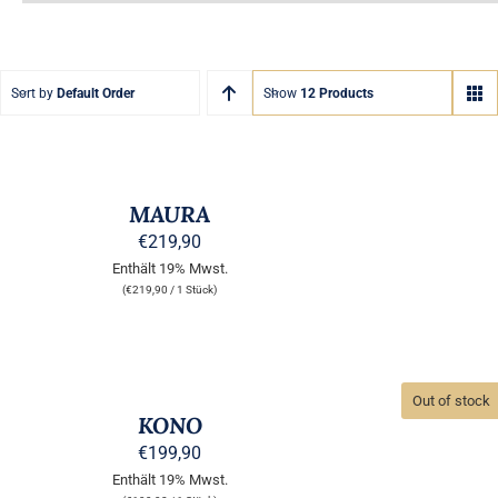
Sort by
Default Order
Show
12 Products
AUSFÜHRUNG
AUSFÜHRUNG
WÄHLEN
WÄHLEN
DIESES
DIESES
/
/
PRODUKT
PRODUKT
QUICK
QUICK
WEIST
WEIST
MAURA
VIEW
VIEW
MEHRERE
MEHRERE
€
219,90
VARIANTEN
VARIANTEN
Enthält 19% Mwst.
AUF.
AUF.
DIE
DIE
(
€
219,90
/ 1 Stück)
OPTIONEN
OPTIONEN
KÖNNEN
KÖNNEN
AUSFÜHRUNG
AUF
AUF
WÄHLEN
QUICK
DER
DIESES
DER
/
VIEW
PRODUKTSEITE
PRODUKT
PRODUKTSEI
Out of stock
QUICK
GEWÄHLT
WEIST
GEWÄHLT
KONO
VIEW
WERDEN
MEHRERE
WERDEN
€
199,90
VARIANTEN
Enthält 19% Mwst.
AUF.