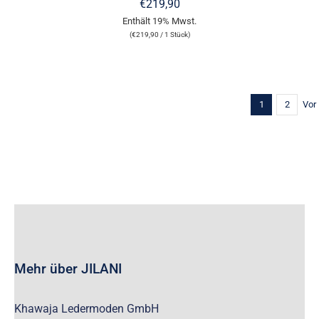
WERDEN
MEHRERE
€
219,90
VARIANTEN
Enthält 19% Mwst.
AUF.
(
€
219,90
/ 1 Stück)
DIE
OPTIONEN
KÖNNEN
AUF
DER
1
2
Vor
PRODUKTSEITE
GEWÄHLT
WERDEN
Mehr über JILANI
Khawaja Ledermoden GmbH