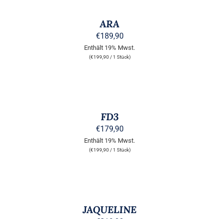
DIESES
/
PRODUKT
DETAILS
ARA
WEIST
MEHRERE
€
189,90
VARIANTEN
Enthält 19% Mwst.
AUF.
(
€
199,90
/ 1 Stück)
DIE
OPTIONEN
KÖNNEN
AUSFÜHRUNG
AUF
WÄHLEN
DER
DIESES
/
PRODUKTSEITE
PRODUKT
DETAILS
FD3
GEWÄHLT
WEIST
WERDEN
MEHRERE
€
179,90
VARIANTEN
Enthält 19% Mwst.
AUF.
(
€
199,90
/ 1 Stück)
DIE
OPTIONEN
KÖNNEN
AUSFÜHRUNG
AUF
WÄHLEN
DER
DIESES
/
PRODUKTSEITE
PRODUKT
DETAILS
JAQUELINE
GEWÄHLT
WEIST