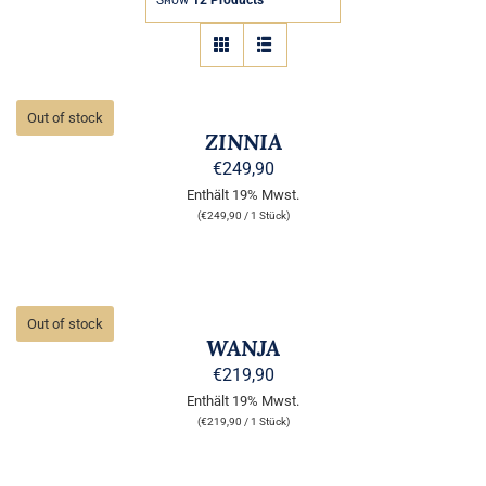
Show
12 Products
B2B
DETAILS
Out of stock
ZINNIA
€
249,90
Enthält 19% Mwst.
(
€
249,90
/ 1 Stück)
DETAILS
Out of stock
WANJA
€
219,90
Enthält 19% Mwst.
(
€
219,90
/ 1 Stück)