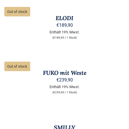
DETAILS
Out of stock
ELODI
€
189,90
Enthält 19% Mwst.
(
€
189,90
/ 1 Stück)
DETAILS
Out of stock
FUKO mit Weste
€
239,90
Enthält 19% Mwst.
(
€
239,90
/ 1 Stück)
AUSFÜHRUNG
WÄHLEN
DIESES
/
PRODUKT
DETAILS
SMILLY
WEIST