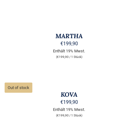
DIE
OPTIONEN
KÖNNEN
AUSFÜHRUNG
AUF
WÄHLEN
DER
DIESES
/
PRODUKTSEITE
PRODUKT
DETAILS
MARTHA
GEWÄHLT
WEIST
WERDEN
MEHRERE
€
199,90
VARIANTEN
Enthält 19% Mwst.
AUF.
(
€
199,90
/ 1 Stück)
DIE
OPTIONEN
KÖNNEN
AUF
DETAILS
DER
Out of stock
PRODUKTSEITE
KOVA
GEWÄHLT
WERDEN
€
199,90
Enthält 19% Mwst.
(
€
199,90
/ 1 Stück)
AUSFÜHRUNG
WÄHLEN