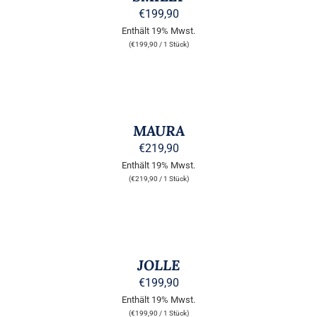
MEHRERE
€
199,90
VARIANTEN
Enthält 19% Mwst.
AUF.
(
€
199,90
/ 1 Stück)
DIE
OPTIONEN
KÖNNEN
AUSFÜHRUNG
AUF
WÄHLEN
DER
DIESES
/
PRODUKTSEITE
PRODUKT
DETAILS
MAURA
GEWÄHLT
WEIST
WERDEN
MEHRERE
€
219,90
VARIANTEN
Enthält 19% Mwst.
AUF.
(
€
219,90
/ 1 Stück)
DIE
OPTIONEN
KÖNNEN
AUSFÜHRUNG
AUF
WÄHLEN
DER
DIESES
/
PRODUKTSEITE
PRODUKT
DETAILS
JOLLE
GEWÄHLT
WEIST
WERDEN
MEHRERE
€
199,90
VARIANTEN
Enthält 19% Mwst.
AUF.
(
€
199,90
/ 1 Stück)