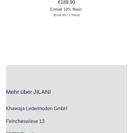
MEHRERE
€
189,90
VARIANTEN
Enthält 19% Mwst.
AUF.
(
€
189,90
/ 1 Stück)
DIE
OPTIONEN
KÖNNEN
AUF
DER
PRODUKTSEITE
GEWÄHLT
WERDEN
Mehr über JILANI
Khawaja Ledermoden GmbH
Feincheswiese 13