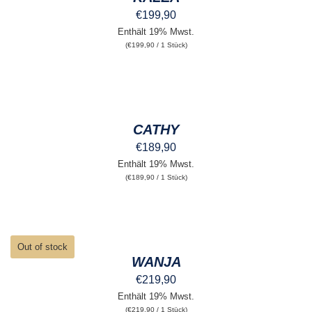
WERDEN
MEHRERE
€
199,90
VARIANTEN
Enthält 19% Mwst.
AUF.
(
€
199,90
/ 1 Stück)
DIE
OPTIONEN
KÖNNEN
AUSFÜHRUNG
AUF
WÄHLEN
DER
DIESES
/
PRODUKTSEITE
PRODUKT
DETAILS
GEWÄHLT
CATHY
WEIST
WERDEN
MEHRERE
€
189,90
VARIANTEN
Enthält 19% Mwst.
AUF.
(
€
189,90
/ 1 Stück)
DIE
OPTIONEN
KÖNNEN
AUF
DER
DETAILS
PRODUKTSEITE
Out of stock
GEWÄHLT
WANJA
WERDEN
€
219,90
Enthält 19% Mwst.
(
€
219,90
/ 1 Stück)