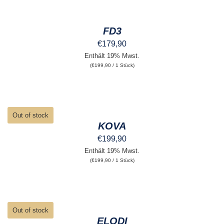
AUF
WÄHLEN
DER
DIESES
/
PRODUKTSEITE
PRODUKT
DETAILS
GEWÄHLT
FD3
WEIST
WERDEN
MEHRERE
€
179,90
VARIANTEN
Enthält 19% Mwst.
AUF.
(
€
199,90
/ 1 Stück)
DIE
OPTIONEN
KÖNNEN
AUF
DER
DETAILS
PRODUKTSEITE
Out of stock
GEWÄHLT
KOVA
WERDEN
€
199,90
Enthält 19% Mwst.
(
€
199,90
/ 1 Stück)
DETAILS
Out of stock
ELODI