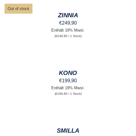
DETAILS
Out of stock
ZINNIA
€
249,90
Enthält 19% Mwst.
(
€
249,90
/ 1 Stück)
AUSFÜHRUNG
WÄHLEN
DIESES
/
PRODUKT
DETAILS
KONO
WEIST
MEHRERE
€
199,90
VARIANTEN
Enthält 19% Mwst.
AUF.
(
€
199,90
/ 1 Stück)
DIE
OPTIONEN
KÖNNEN
AUSFÜHRUNG
AUF
WÄHLEN
DER
DIESES
/
PRODUKTSEITE
PRODUKT
DETAILS
GEWÄHLT
SMILLA
WEIST
WERDEN