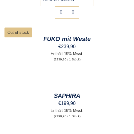
Show
12 Products
B2B
DETAILS
Out of stock
FUKO mit Weste
€
239,90
Enthält 19% Mwst.
(
€
239,90
/ 1 Stück)
AUSFÜHRUNG
WÄHLEN
DIESES
/
PRODUKT
DETAILS
SAPHIRA
WEIST
MEHRERE
€
199,90
VARIANTEN
Enthält 19% Mwst.
AUF.
(
€
199,90
/ 1 Stück)
DIE
OPTIONEN
KÖNNEN
AUSFÜHRUNG