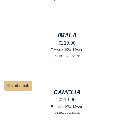
AUSFÜHRUNG
WÄHLEN
DIESES
/
PRODUKT
DETAILS
IMALA
WEIST
MEHRERE
€
219,90
VARIANTEN
Enthält 19% Mwst.
AUF.
(
€
219,90
/ 1 Stück)
DIE
OPTIONEN
KÖNNEN
AUF
DER
DETAILS
PRODUKTSEITE
Out of stock
GEWÄHLT
CAMELIA
WERDEN
€
219,90
Enthält 19% Mwst.
(
€
219,90
/ 1 Stück)