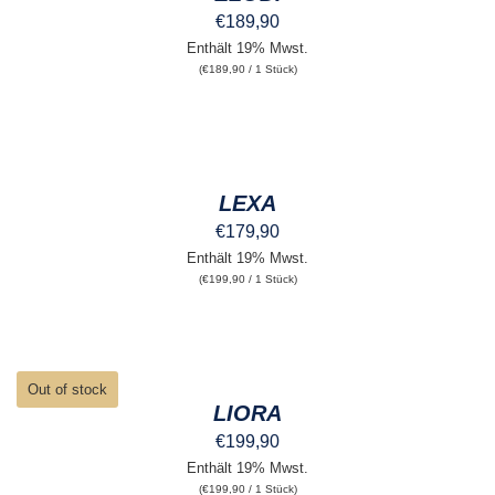
€
189,90
Enthält 19% Mwst.
(
€
189,90
/ 1 Stück)
AUSFÜHRUNG
WÄHLEN
DIESES
/
PRODUKT
DETAILS
LEXA
WEIST
MEHRERE
€
179,90
VARIANTEN
Enthält 19% Mwst.
AUF.
(
€
199,90
/ 1 Stück)
DIE
OPTIONEN
KÖNNEN
AUF
DER
DETAILS
PRODUKTSEITE
Out of stock
GEWÄHLT
LIORA
WERDEN
€
199,90
Enthält 19% Mwst.
(
€
199,90
/ 1 Stück)