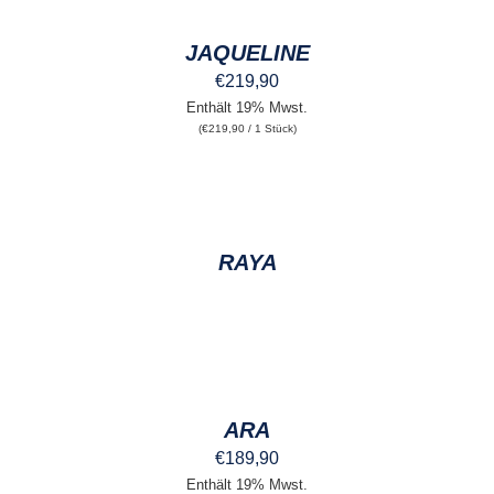
DER
DIESES
/
PRODUKTSEITE
PRODUKT
DETAILS
GEWÄHLT
JAQUELINE
WEIST
WERDEN
MEHRERE
€
219,90
VARIANTEN
Enthält 19% Mwst.
AUF.
(
€
219,90
/ 1 Stück)
DIE
OPTIONEN
KÖNNEN
AUF
DER
DETAILS
PRODUKTSEITE
GEWÄHLT
RAYA
WERDEN
AUSFÜHRUNG
WÄHLEN
DIESES
/
PRODUKT
DETAILS
ARA
WEIST
MEHRERE
€
189,90
VARIANTEN
Enthält 19% Mwst.
AUF.