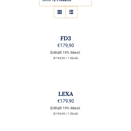
Show
12 Products
B2B
AUSFÜHRUNG
WÄHLEN
DIESES
/
PRODUKT
DETAILS
FD3
WEIST
MEHRERE
€
179,90
VARIANTEN
Enthält 19% Mwst.
AUF.
(
€
199,90
/ 1 Stück)
DIE
OPTIONEN
KÖNNEN
AUSFÜHRUNG
AUF
WÄHLEN
DER
DIESES
/
PRODUKTSEITE
PRODUKT
DETAILS
LEXA
GEWÄHLT
WEIST
WERDEN
MEHRERE
€
179,90
VARIANTEN
Enthält 19% Mwst.
AUF.
(
€
199,90
/ 1 Stück)
DIE
OPTIONEN
KÖNNEN
AUSFÜHRUNG