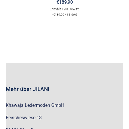
WERDEN
MEHRERE
€
189,90
VARIANTEN
Enthält 19% Mwst.
AUF.
(
€
189,90
/ 1 Stück)
DIE
OPTIONEN
KÖNNEN
AUF
DER
PRODUKTSEITE
GEWÄHLT
WERDEN
Mehr über JILANI
Khawaja Ledermoden GmbH
Feincheswiese 13