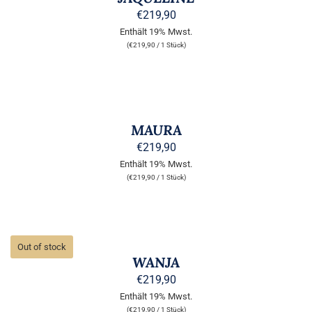
GEWÄHLT
WEIST
WERDEN
MEHRERE
€
219,90
VARIANTEN
Enthält 19% Mwst.
AUF.
(
€
219,90
/ 1 Stück)
DIE
OPTIONEN
KÖNNEN
AUSFÜHRUNG
AUF
WÄHLEN
DER
DIESES
/
PRODUKTSEITE
PRODUKT
DETAILS
MAURA
GEWÄHLT
WEIST
WERDEN
MEHRERE
€
219,90
VARIANTEN
Enthält 19% Mwst.
AUF.
(
€
219,90
/ 1 Stück)
DIE
OPTIONEN
KÖNNEN
AUF
DETAILS
DER
Out of stock
PRODUKTSEITE
WANJA
GEWÄHLT
WERDEN
€
219,90
Enthält 19% Mwst.
(
€
219,90
/ 1 Stück)