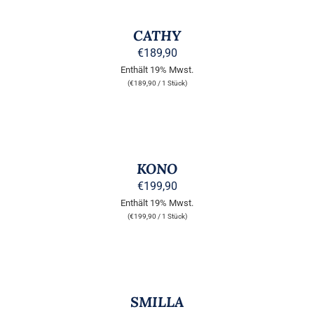
WÄHLEN
DIESES
/
PRODUKT
DETAILS
CATHY
WEIST
MEHRERE
€
189,90
VARIANTEN
Enthält 19% Mwst.
AUF.
(
€
189,90
/ 1 Stück)
DIE
OPTIONEN
KÖNNEN
AUSFÜHRUNG
AUF
WÄHLEN
DER
DIESES
/
PRODUKTSEITE
PRODUKT
DETAILS
KONO
GEWÄHLT
WEIST
WERDEN
MEHRERE
€
199,90
VARIANTEN
Enthält 19% Mwst.
AUF.
(
€
199,90
/ 1 Stück)
DIE
OPTIONEN
KÖNNEN
AUSFÜHRUNG
AUF
WÄHLEN
DER
DIESES
/
PRODUKTSEITE
PRODUKT
DETAILS
SMILLA
GEWÄHLT
WEIST