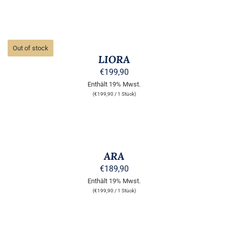
DIE
OPTIONEN
KÖNNEN
AUF
DETAILS
DER
Out of stock
PRODUKTSEITE
LIORA
GEWÄHLT
WERDEN
€
199,90
Enthält 19% Mwst.
(
€
199,90
/ 1 Stück)
AUSFÜHRUNG
WÄHLEN
DIESES
/
PRODUKT
DETAILS
ARA
WEIST
MEHRERE
€
189,90
VARIANTEN
Enthält 19% Mwst.
AUF.
(
€
199,90
/ 1 Stück)
DIE
OPTIONEN
KÖNNEN
AUSFÜHRUNG
AUF
WÄHLEN