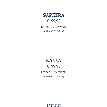
AUF
WÄHLEN
DER
DIESES
/
PRODUKTSEITE
PRODUKT
DETAILS
SAPHIRA
GEWÄHLT
WEIST
WERDEN
MEHRERE
€
199,90
VARIANTEN
Enthält 19% Mwst.
AUF.
(
€
199,90
/ 1 Stück)
DIE
OPTIONEN
KÖNNEN
AUSFÜHRUNG
AUF
WÄHLEN
DER
DIESES
/
PRODUKTSEITE
PRODUKT
DETAILS
KALEA
GEWÄHLT
WEIST
WERDEN
MEHRERE
€
199,90
VARIANTEN
Enthält 19% Mwst.
AUF.
(
€
199,90
/ 1 Stück)
DIE
OPTIONEN
KÖNNEN
AUSFÜHRUNG
AUF
WÄHLEN
DER
DIESES
/
PRODUKTSEITE
PRODUKT
DETAILS
JOLLE
GEWÄHLT
WEIST