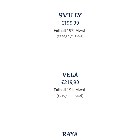
DER
DIESES
/
PRODUKTSEITE
PRODUKT
DETAILS
SMILLY
GEWÄHLT
WEIST
WERDEN
MEHRERE
€
199,90
VARIANTEN
Enthält 19% Mwst.
AUF.
(
€
199,90
/ 1 Stück)
DIE
OPTIONEN
KÖNNEN
AUSFÜHRUNG
AUF
WÄHLEN
DER
DIESES
/
PRODUKTSEITE
PRODUKT
DETAILS
VELA
GEWÄHLT
WEIST
WERDEN
MEHRERE
€
219,90
VARIANTEN
Enthält 19% Mwst.
AUF.
(
€
219,90
/ 1 Stück)
DIE
OPTIONEN
KÖNNEN
AUF
DETAILS
DER
PRODUKTSEITE
RAYA
GEWÄHLT