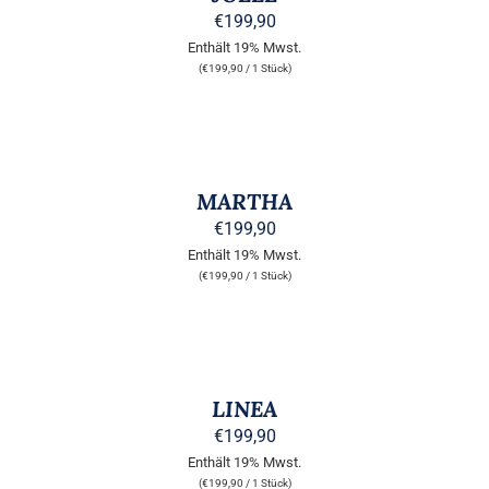
WERDEN
MEHRERE
€
199,90
VARIANTEN
Enthält 19% Mwst.
AUF.
(
€
199,90
/ 1 Stück)
DIE
OPTIONEN
KÖNNEN
AUSFÜHRUNG
AUF
WÄHLEN
DER
DIESES
/
PRODUKTSEITE
PRODUKT
DETAILS
MARTHA
GEWÄHLT
WEIST
WERDEN
MEHRERE
€
199,90
VARIANTEN
Enthält 19% Mwst.
AUF.
(
€
199,90
/ 1 Stück)
DIE
OPTIONEN
KÖNNEN
AUSFÜHRUNG
AUF
WÄHLEN
DER
DIESES
/
PRODUKTSEITE
PRODUKT
DETAILS
LINEA
GEWÄHLT
WEIST
WERDEN
MEHRERE
€
199,90
VARIANTEN
Enthält 19% Mwst.
AUF.
(
€
199,90
/ 1 Stück)