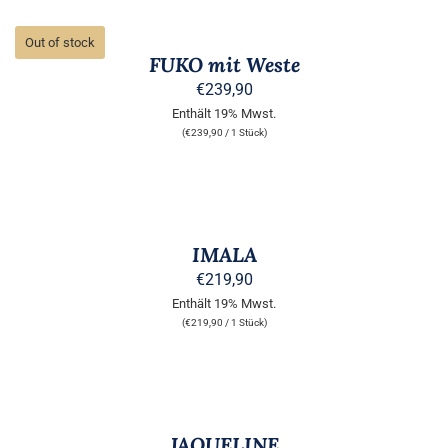
DETAILS
Out of stock
FUKO mit Weste
€
239,90
Enthält 19% Mwst.
(
€
239,90
/ 1 Stück)
AUSFÜHRUNG
WÄHLEN
DIESES
/
PRODUKT
DETAILS
IMALA
WEIST
MEHRERE
€
219,90
VARIANTEN
Enthält 19% Mwst.
AUF.
(
€
219,90
/ 1 Stück)
DIE
OPTIONEN
KÖNNEN
AUSFÜHRUNG
AUF
WÄHLEN
DER
DIESES
/
PRODUKTSEITE
PRODUKT
DETAILS
JAQUELINE