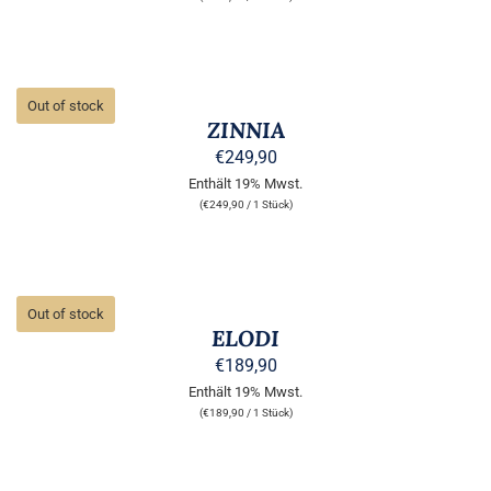
DETAILS
Out of stock
ZINNIA
€
249,90
Enthält 19% Mwst.
(
€
249,90
/ 1 Stück)
DETAILS
Out of stock
ELODI
€
189,90
Enthält 19% Mwst.
(
€
189,90
/ 1 Stück)
AUSFÜHRUNG