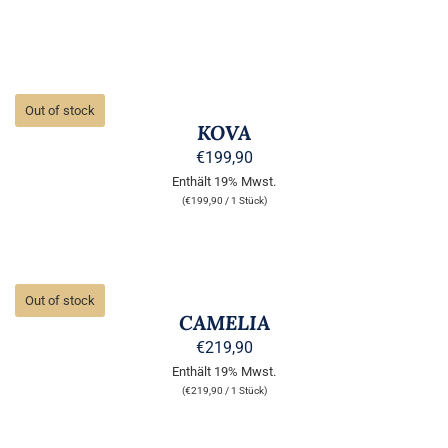
WERDEN
DETAILS
Out of stock
KOVA
€
199,90
Enthält 19% Mwst.
(
€
199,90
/ 1 Stück)
DETAILS
Out of stock
CAMELIA
€
219,90
Enthält 19% Mwst.
(
€
219,90
/ 1 Stück)