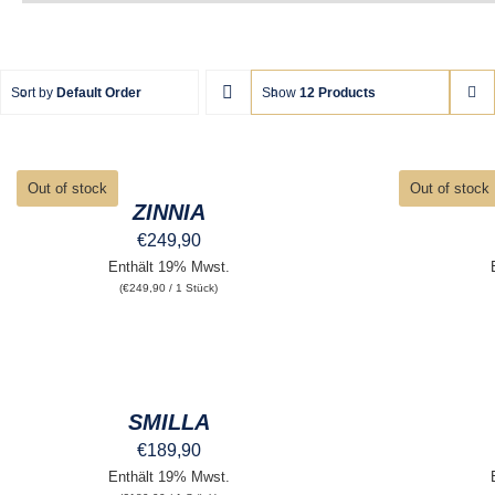
Sort by
Default Order
Show
12 Products
QUICK
QUICK
VIEW
VIEW
Out of stock
Out of stock
ZINNIA
€
249,90
Enthält 19% Mwst.
(
€
249,90
/ 1 Stück)
AUSFÜHRUNG
AUSFÜHRUNG
WÄHLEN
WÄHLEN
DIESES
DIESES
/
/
PRODUKT
PRODUKT
QUICK
QUICK
WEIST
WEIST
SMILLA
VIEW
VIEW
MEHRERE
MEHRERE
€
189,90
VARIANTEN
VARIANTEN
AUF.
AUF.
Enthält 19% Mwst.
DIE
DIE