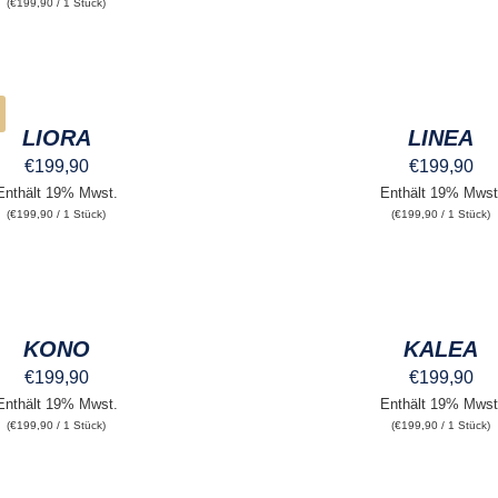
(
€
199,90
/ 1 Stück)
AUSFÜHRUNG
WÄHLEN
DIESES
/
ITE
PRODUKT
QUICK
WEIST
LIORA
LINEA
VIEW
MEHRERE
€
199,90
€
199,90
VARIANTEN
AUF.
Enthält 19% Mwst.
Enthält 19% Mwst
DIE
(
€
199,90
/ 1 Stück)
(
€
199,90
/ 1 Stück)
OPTIONEN
KÖNNEN
AUSFÜHRUNG
AUF
WÄHLEN
DER
DIESES
/
PRODUKTSEITE
PRODUKT
QUICK
GEWÄHLT
WEIST
KONO
KALEA
VIEW
WERDEN
MEHRERE
€
199,90
€
199,90
VARIANTEN
AUF.
Enthält 19% Mwst.
Enthält 19% Mwst
DIE
(
€
199,90
/ 1 Stück)
(
€
199,90
/ 1 Stück)
OPTIONEN
KÖNNEN
AUF