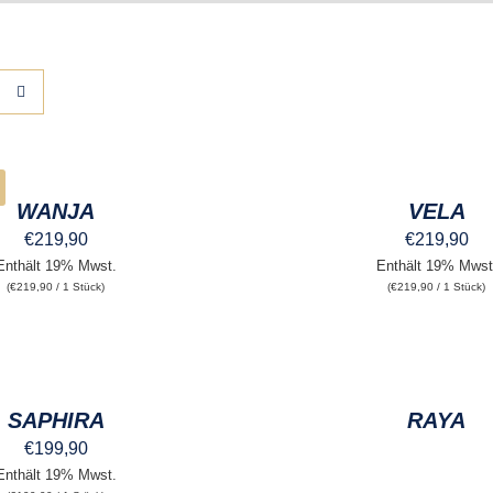
AUSFÜHRUNG
WÄHLEN
DIESES
/
PRODUKT
QUICK
WEIST
WANJA
VELA
VIEW
MEHRERE
€
219,90
€
219,90
VARIANTEN
AUF.
Enthält 19% Mwst.
Enthält 19% Mwst
DIE
(
€
219,90
/ 1 Stück)
(
€
219,90
/ 1 Stück)
OPTIONEN
KÖNNEN
AUF
DER
QUICK
PRODUKTSEITE
VIEW
GEWÄHLT
SAPHIRA
RAYA
WERDEN
€
199,90
Enthält 19% Mwst.