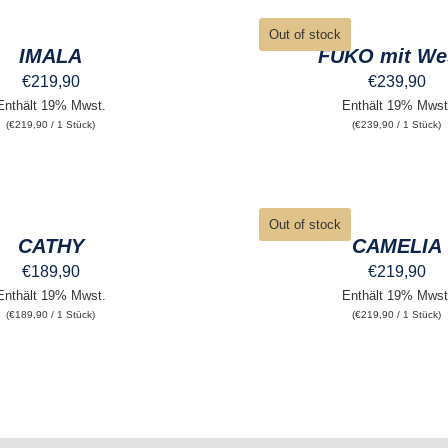
DER
QUICK
ITE
PRODUKTSEITE
VIEW
Out of stock
GEWÄHLT
IMALA
FUKO mit We
WERDEN
€
219,90
€
239,90
Enthält 19% Mwst.
Enthält 19% Mwst
(
€
219,90
/ 1 Stück)
(
€
239,90
/ 1 Stück)
QUICK
ITE
VIEW
Out of stock
CATHY
CAMELIA
€
189,90
€
219,90
Enthält 19% Mwst.
Enthält 19% Mwst
(
€
189,90
/ 1 Stück)
(
€
219,90
/ 1 Stück)
ITE