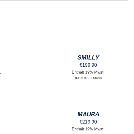
AUSFÜHRUNG
WÄHLEN
DIESES
/
PRODUKT
QUICK
WEIST
SMILLY
VIEW
MEHRERE
€
199,90
VARIANTEN
AUF.
.
Enthält 19% Mwst.
DIE
(
€
199,90
/ 1 Stück)
OPTIONEN
KÖNNEN
AUSFÜHRUNG
AUF
WÄHLEN
DER
DIESES
/
PRODUKTSEITE
PRODUKT
QUICK
GEWÄHLT
WEIST
MAURA
VIEW
WERDEN
MEHRERE
€
219,90
VARIANTEN
AUF.
Enthält 19% Mwst.
DIE